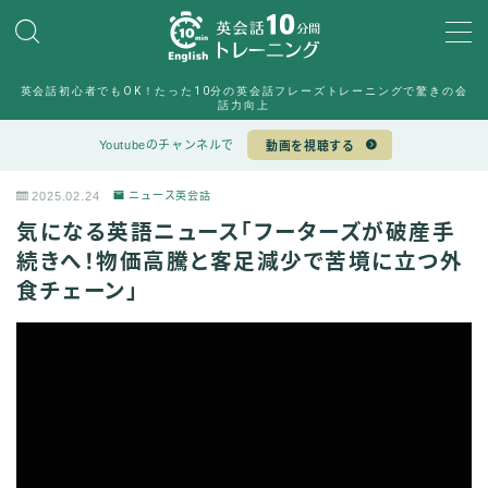
MENU
英会話初心者でもOK！たった10分の英会話フレーズトレーニングで驚きの会
10min English運営チーム
話力向上
Sample Page
Youtubeのチャンネルで
動画を視聴する
デモプリセット記事 #6
デモプリセット記事 #7
2025.02.24
ニュース英会話
プライバシーポリシー
気になる英語ニュース「フーターズが破産手
プライバシーポリシー
利用規約／特定商取引法に基づく表記
続きへ！物価高騰と客足減少で苦境に立つ外
有料記事の決済完了ページ
食チェーン」
特定商取引法に基づく表記
運営者情報