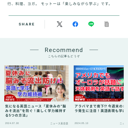
行、料理、ヨガ。 モットーは「楽しみながら学ぶ」です。
SHARE
Recommend
こちらの記事もどうぞ
気になる英語ニュース「夏休みの"脳
アラバマまで南下⁉︎ 今週末のオ
みそ流出"を防ぐ！楽しく学力維持す
ラ発生に注目！英語表現も学ぼ
る5つの方法」
2024.07.30
2024.05.13
ニュース英会話
ニュー