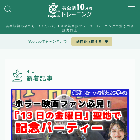
MENU
英会話初心者でもOK！たった10分の英会話フレーズトレーニングで驚きの会
10min English運営チーム
話力向上
Sample Page
Youtubeのチャンネルで
動画を視聴する
デモプリセット記事 #6
デモプリセット記事 #7
プライバシーポリシー
プライバシーポリシー
New
利用規約／特定商取引法に基づく表記
新着記事
有料記事の決済完了ページ
特定商取引法に基づく表記
運営者情報