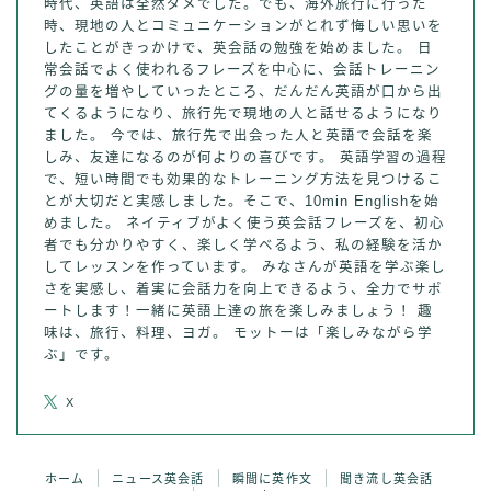
時代、英語は全然ダメでした。でも、海外旅行に行った
時、現地の人とコミュニケーションがとれず悔しい思いを
したことがきっかけで、英会話の勉強を始めました。 日
常会話でよく使われるフレーズを中心に、会話トレーニン
グの量を増やしていったところ、だんだん英語が口から出
てくるようになり、旅行先で現地の人と話せるようになり
ました。 今では、旅行先で出会った人と英語で会話を楽
しみ、友達になるのが何よりの喜びです。 英語学習の過程
で、短い時間でも効果的なトレーニング方法を見つけるこ
とが大切だと実感しました。そこで、10min Englishを始
めました。 ネイティブがよく使う英会話フレーズを、初心
者でも分かりやすく、楽しく学べるよう、私の経験を活か
してレッスンを作っています。 みなさんが英語を学ぶ楽し
さを実感し、着実に会話力を向上できるよう、全力でサポ
ートします！一緒に英語上達の旅を楽しみましょう！ 趣
味は、旅行、料理、ヨガ。 モットーは「楽しみながら学
ぶ」です。
Follow Me
X
ホーム
ニュース英会話
瞬間に英作文
聞き流し英会話