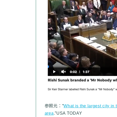
参照元：”
What is the largest city i
area
.”USA TODAY