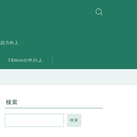
会話力向上
10minの中の人
検索
検索