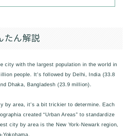
んたん解説
 city with the largest population in the world in
lion people. It’s followed by Delhi, India (33.8
 and Dhaka, Bangladesh (23.9 million).
 by area, it’s a bit trickier to determine. Each
emographia created “Urban Areas” to standardize
est city by area is the New York-Newark region,
yo-Yokohama.