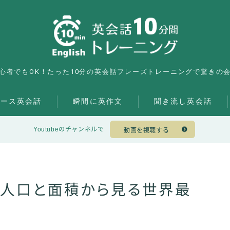
心者でもOK！たった10分の英会話フレーズトレーニングで驚きの
ュース英会話
瞬間に英作文
聞き流し英会話
Youtubeのチャンネルで
動画を視聴する
？人口と面積から見る世界最