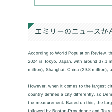
エミリーのニュースか
According to World Population Review, the
2024 is Tokyo, Japan, with around 37.1 mil
million), Shanghai, China (29.8 million),
However, when it comes to the largest city
country defines a city differently, so D
the measurement. Based on this, the larg
followed by Boston-Providence and Tok