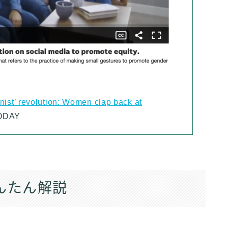
nist’ revolution: Women clap back at
TODAY
んたん解説