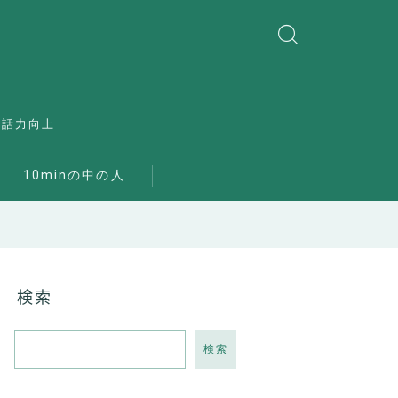
会話力向上
10minの中の人
検索
検索