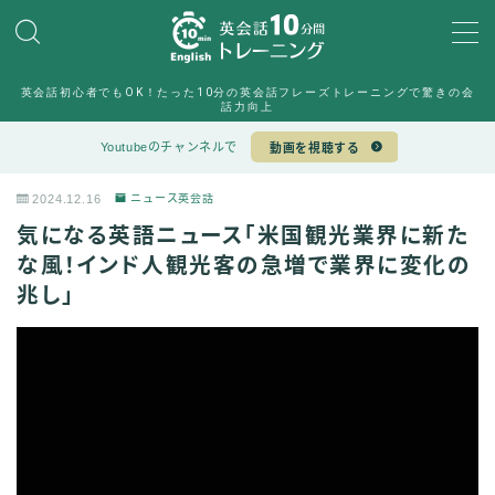
MENU
英会話初心者でもOK！たった10分の英会話フレーズトレーニングで驚きの会
10min English運営チーム
話力向上
Sample Page
Youtubeのチャンネルで
動画を視聴する
デモプリセット記事 #6
デモプリセット記事 #7
2024.12.16
ニュース英会話
プライバシーポリシー
気になる英語ニュース「米国観光業界に新た
プライバシーポリシー
利用規約／特定商取引法に基づく表記
な風！インド人観光客の急増で業界に変化の
有料記事の決済完了ページ
兆し」
特定商取引法に基づく表記
運営者情報