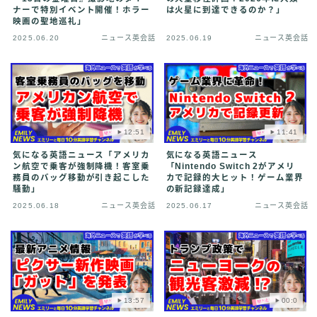
ナーで特別イベント開催！ホラー
は火星に到達できるのか？」
映画の聖地巡礼」
2025.06.20
ニュース英会話
2025.06.19
ニュース英会話
12:51
11:41
気になる英語ニュース「アメリカ
気になる英語ニュース
ン航空で乗客が強制降機！客室乗
「Nintendo Switch 2がアメリ
務員のバッグ移動が引き起こした
カで記録的大ヒット！ゲーム業界
騒動」
の新記録達成」
2025.06.18
ニュース英会話
2025.06.17
ニュース英会話
13:57
00:0