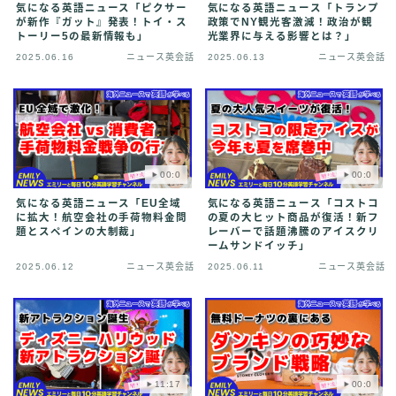
気になる英語ニュース「ピクサー
気になる英語ニュース「トランプ
が新作『ガット』発表！トイ・ス
政策でNY観光客激減！政治が観
トーリー5の最新情報も」
光業界に与える影響とは？」
2025.06.16
ニュース英会話
2025.06.13
ニュース英会話
00:0
00:0
気になる英語ニュース「EU全域
気になる英語ニュース「コストコ
に拡大！航空会社の手荷物料金問
の夏の大ヒット商品が復活！新フ
題とスペインの大制裁」
レーバーで話題沸騰のアイスクリ
ームサンドイッチ」
2025.06.12
ニュース英会話
2025.06.11
ニュース英会話
11:17
00:0