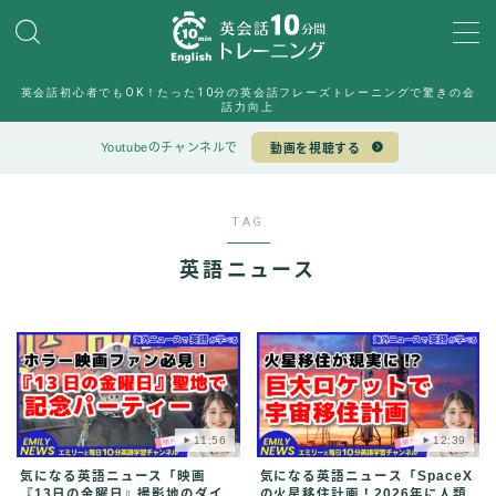
MENU
英会話初心者でもOK！たった10分の英会話フレーズトレーニングで驚きの会
10min English運営チーム
話力向上
Sample Page
Youtubeのチャンネルで
動画を視聴する
デモプリセット記事 #6
デモプリセット記事 #7
プライバシーポリシー
TAG
プライバシーポリシー
利用規約／特定商取引法に基づく表記
英語ニュース
有料記事の決済完了ページ
特定商取引法に基づく表記
運営者情報
11:56
12:39
気になる英語ニュース「映画
気になる英語ニュース「SpaceX
『13日の金曜日』撮影地のダイ
の火星移住計画！2026年に人類