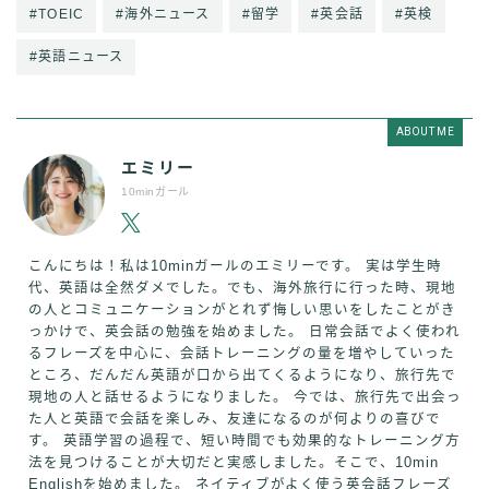
#TOEIC
#海外ニュース
#留学
#英会話
#英検
#英語ニュース
ABOUT ME
エミリー
10minガール
こんにちは！私は10minガールのエミリーです。 実は学生時
代、英語は全然ダメでした。でも、海外旅行に行った時、現地
の人とコミュニケーションがとれず悔しい思いをしたことがき
っかけで、英会話の勉強を始めました。 日常会話でよく使われ
るフレーズを中心に、会話トレーニングの量を増やしていった
ところ、だんだん英語が口から出てくるようになり、旅行先で
現地の人と話せるようになりました。 今では、旅行先で出会っ
た人と英語で会話を楽しみ、友達になるのが何よりの喜びで
す。 英語学習の過程で、短い時間でも効果的なトレーニング方
法を見つけることが大切だと実感しました。そこで、10min
Englishを始めました。 ネイティブがよく使う英会話フレーズ