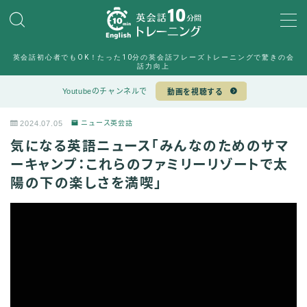
MENU
英会話初心者でもOK！たった10分の英会話フレーズトレーニングで驚きの会
10min English運営チーム
話力向上
Sample Page
Youtubeのチャンネルで
動画を視聴する
デモプリセット記事 #6
デモプリセット記事 #7
2024.07.05
ニュース英会話
プライバシーポリシー
気になる英語ニュース「みんなのためのサマ
プライバシーポリシー
利用規約／特定商取引法に基づく表記
ーキャンプ：これらのファミリーリゾートで太
有料記事の決済完了ページ
陽の下の楽しさを満喫」
特定商取引法に基づく表記
運営者情報