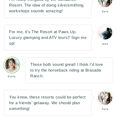
Resort. The idea of doing silversmithing
workshops sounds amazing!
Sara
For me, it’s The Resort at Paws Up.
Luxury glamping and ATV tours? Sign me
up!
jake
Those both sound great! I think I’d love
to try the horseback riding at Brasada
Ranch.
Emily
You know, these resorts could be perfect
for a friends’ getaway. We should plan
something!
Sara