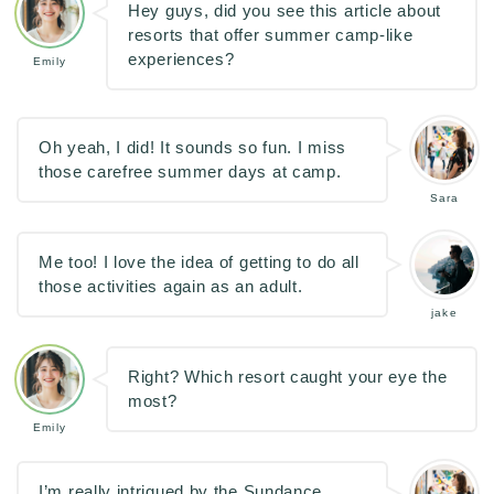
Hey guys, did you see this article about
resorts that offer summer camp-like
experiences?
Emily
Oh yeah, I did! It sounds so fun. I miss
those carefree summer days at camp.
Sara
Me too! I love the idea of getting to do all
those activities again as an adult.
jake
Right? Which resort caught your eye the
most?
Emily
I’m really intrigued by the Sundance