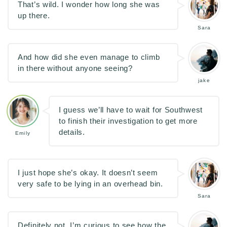
That’s wild. I wonder how long she was
up there.
Sara
And how did she even manage to climb
in there without anyone seeing?
jake
I guess we’ll have to wait for Southwest
to finish their investigation to get more
details.
Emily
I just hope she’s okay. It doesn’t seem
very safe to be lying in an overhead bin.
Sara
Definitely not. I’m curious to see how the