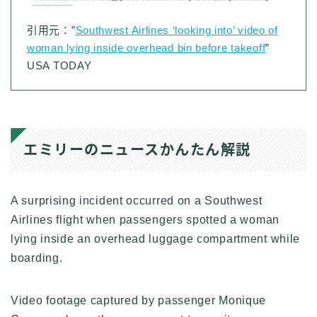
引用元：”
Southwest Airlines ‘looking into’ video of
woman lying inside overhead bin before takeoff
”
USA TODAY
エミリーのニュースかんたん解説
A surprising incident occurred on a Southwest
Airlines flight when passengers spotted a woman
lying inside an overhead luggage compartment while
boarding.
Video footage captured by passenger Monique