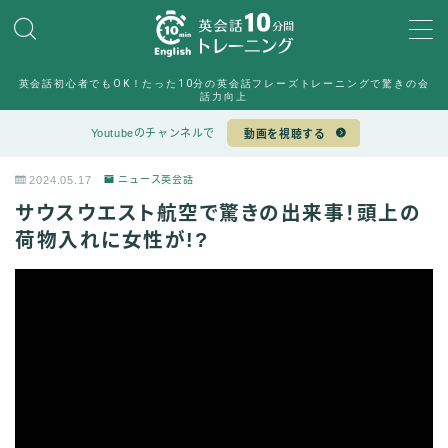
MENU
英会話初心者でもOK！たった10分の英会話フレーズトレーニングで驚きの会
10min English運営チーム
話力向上
Sample Page
Youtubeのチャンネルで
動画を視聴する
デモプリセット記事 #6
デモプリセット記事 #7
2024.05.17
ニュース英会話
プライバシーポリシー
サウスウエスト航空で驚きの出来事！頭上の
プライバシーポリシー
利用規約／特定商取引法に基づく表記
荷物入れに女性が!?
有料記事の決済完了ページ
特定商取引法に基づく表記
運営者情報