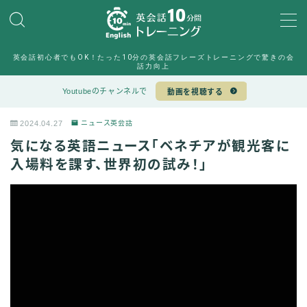
MENU
英会話初心者でもOK！たった10分の英会話フレーズトレーニングで驚きの会
10min English運営チーム
話力向上
Sample Page
Youtubeのチャンネルで
動画を視聴する
デモプリセット記事 #6
デモプリセット記事 #7
2024.04.27
ニュース英会話
プライバシーポリシー
気になる英語ニュース「ベネチアが観光客に
プライバシーポリシー
利用規約／特定商取引法に基づく表記
入場料を課す、世界初の試み！」
有料記事の決済完了ページ
特定商取引法に基づく表記
運営者情報