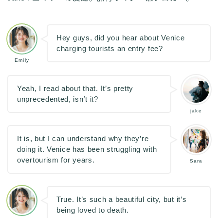
Hey guys, did you hear about Venice
charging tourists an entry fee?
Emily
Yeah, I read about that. It’s pretty
unprecedented, isn’t it?
jake
It is, but I can understand why they’re
doing it. Venice has been struggling with
overtourism for years.
Sara
True. It’s such a beautiful city, but it’s
being loved to death.