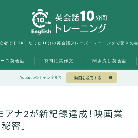
心者でもOK！たった10分の英会話フレーズトレーニングで驚きの
ュース英会話
瞬間に英作文
聞き流し英会話
Youtubeのチャンネルで
動画を視聴する
モアナ2が新記録達成！映画業
秘密」