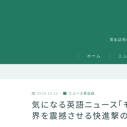
英会話初
ホーム
ニ
2024.12.12
ニュース英会話
気になる英語ニュース「
界を震撼させる快進撃の