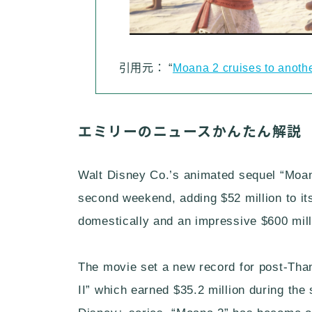
引用元： “
Moana 2 cruises to anoth
エミリーのニュースかんたん解説
Walt Disney Co.’s animated sequel “Moana
second weekend, adding $52 million to it
domestically and an impressive $600 milli
The movie set a new record for post-Tha
II” which earned $35.2 million during the