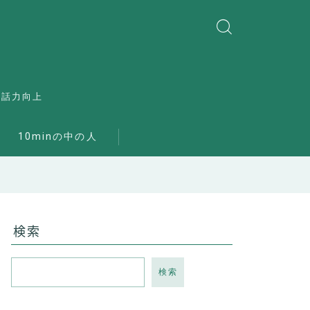
会話力向上
10minの中の人
検索
検索