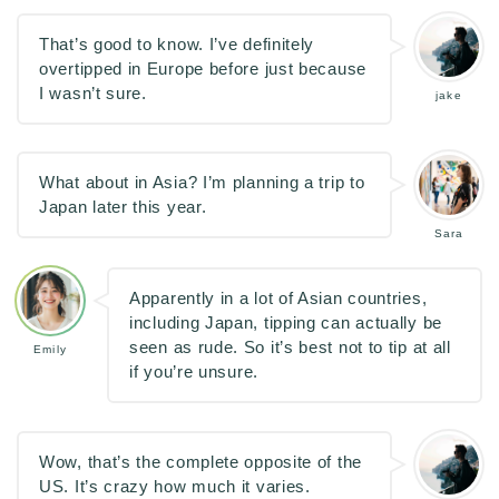
That’s good to know. I’ve definitely
overtipped in Europe before just because
I wasn’t sure.
jake
What about in Asia? I’m planning a trip to
Japan later this year.
Sara
Apparently in a lot of Asian countries,
including Japan, tipping can actually be
seen as rude. So it’s best not to tip at all
Emily
if you’re unsure.
Wow, that’s the complete opposite of the
US. It’s crazy how much it varies.