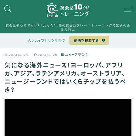
MENU
英会話初心者でもOK！たった10分の英会話フレーズトレーニングで驚きの会
10min English運営チーム
話力向上
Sample Page
Youtubeのチャンネルで
動画を視聴する
デモプリセット記事 #6
デモプリセット記事 #7
2024.06.28
2024.06.28
ニュース英会話
プライバシーポリシー
プライバシーポリシー
気になる海外ニュース！ヨーロッパ、アフリ
利用規約／特定商取引法に基づく表記
カ、アジア、ラテンアメリカ、オーストラリア、
有料記事の決済完了ページ
ニュージーランドではいくらチップを払うべ
特定商取引法に基づく表記
き？
運営者情報