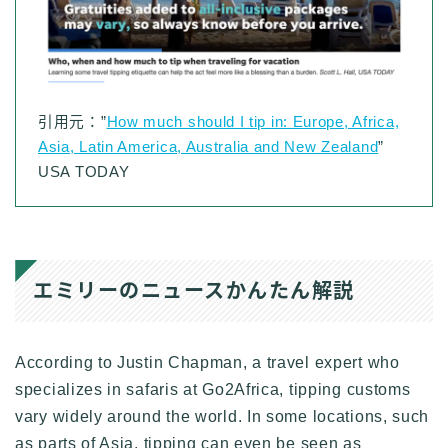
引用元：”
How much should I tip in: Europe, Africa,
Asia, Latin America, Australia and New Zealand
”
USA TODAY
エミリーのニュースかんたん解説
According to Justin Chapman, a travel expert who
specializes in safaris at Go2Africa, tipping customs
vary widely around the world. In some locations, such
as parts of Asia, tipping can even be seen as